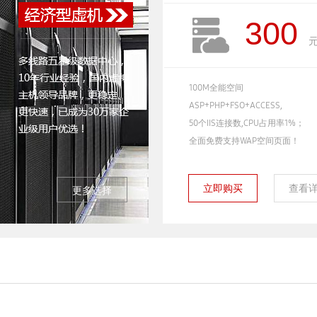
300
元
100M全能空间
ASP+PHP+FSO+ACCESS,
50个IIS连接数,CPU占用率1%；
全面免费支持WAP空间页面！
立即购买
查看
更多选择